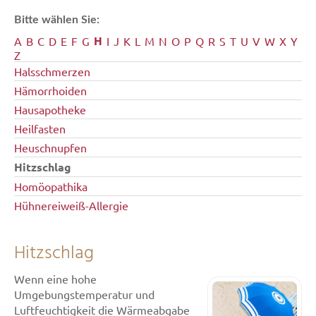
Bitte wählen Sie:
H
A
B
C
D
E
F
G
I
J
K
L
M
N
O
P
Q
R
S
T
U
V
W
X
Y
Z
Halsschmerzen
Hämorrhoiden
Hausapotheke
Heilfasten
Heuschnupfen
Hitzschlag
Homöopathika
Hühnereiweiß-Allergie
Hitzschlag
Wenn eine hohe
Umgebungstemperatur und
Luftfeuchtigkeit die Wärmeabgabe