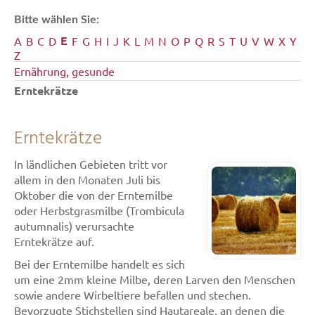
Bitte wählen Sie:
E
A
B
C
D
F
G
H
I
J
K
L
M
N
O
P
Q
R
S
T
U
V
W
X
Y
Z
Ernährung, gesunde
Erntekrätze
Erntekrätze
In ländlichen Gebieten tritt vor
allem in den Monaten Juli bis
Oktober die von der Erntemilbe
oder Herbstgrasmilbe (Trombicula
autumnalis) verursachte
Erntekrätze auf.
Bei der Erntemilbe handelt es sich
um eine 2mm kleine Milbe, deren Larven den Menschen
sowie andere Wirbeltiere befallen und stechen.
Bevorzugte Stichstellen sind Hautareale, an denen die