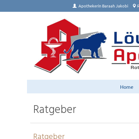
Apothekerin Baraah Jakobi
R
Home
Ratgeber
Ratgeber