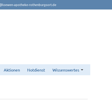
@loewen-apotheke-rothenburgsort.de
Aktionen
Notdienst
Wissenswertes