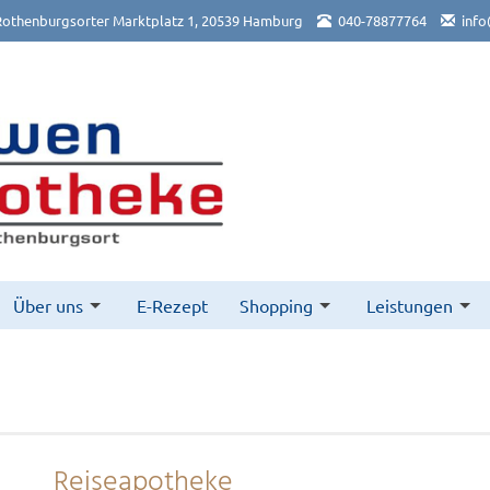
othenburgsorter Marktplatz 1, 20539 Hamburg
040-78877764
info
Über uns
E-Rezept
Shopping
Leistungen
Reiseapotheke