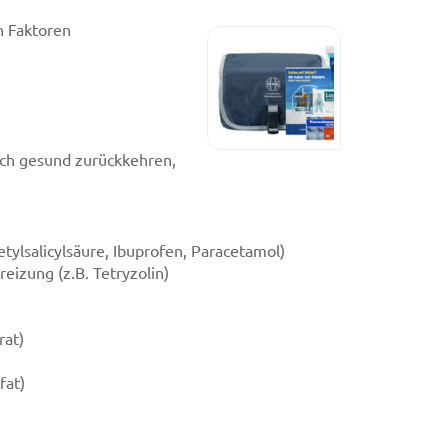
n Faktoren
ch gesund zurückkehren,
tylsalicylsäure, Ibuprofen, Paracetamol)
izung (z.B. Tetryzolin)
rat)
fat)