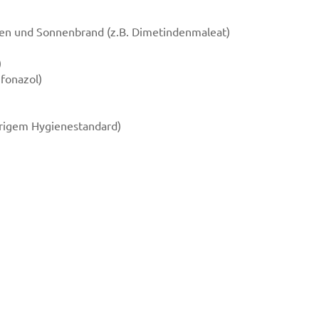
hen und Sonnenbrand (z.B. Dimetindenmaleat)
)
ifonazol)
drigem Hygienestandard)