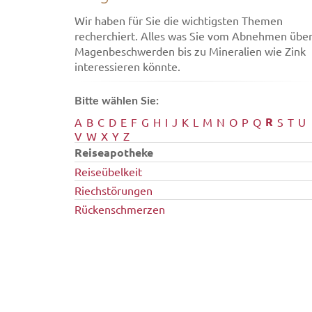
Wir haben für Sie die wichtigsten Themen
recherchiert. Alles was Sie vom Abnehmen übe
Magenbeschwerden bis zu Mineralien wie Zink
interessieren könnte.
Bitte wählen Sie:
R
A
B
C
D
E
F
G
H
I
J
K
L
M
N
O
P
Q
S
T
U
V
W
X
Y
Z
Reiseapotheke
Reiseübelkeit
Riechstörungen
Rückenschmerzen