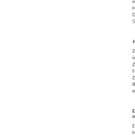
w
H
D
S
J
Z
i
Z
N
Z
B
e
E
o
E
M