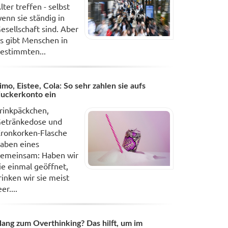
lter treffen - selbst
enn sie ständig in
esellschaft sind. Aber
s gibt Menschen in
estimmten...
imo, Eistee, Cola: So sehr zahlen sie aufs
uckerkonto ein
rinkpäckchen,
etränkedose und
ronkorken-Flasche
aben eines
emeinsam: Haben wir
ie einmal geöffnet,
rinken wir sie meist
eer....
ang zum Overthinking? Das hilft, um im