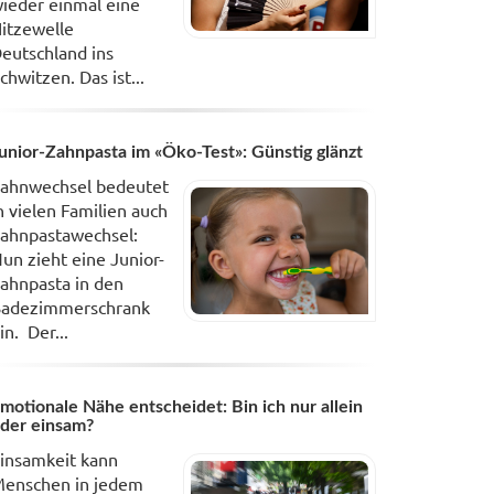
ieder einmal eine
itzewelle
eutschland ins
chwitzen. Das ist...
unior-Zahnpasta im «Öko-Test»: Günstig glänzt
ahnwechsel bedeutet
n vielen Familien auch
ahnpastawechsel:
un zieht eine Junior-
ahnpasta in den
adezimmerschrank
in. Der...
motionale Nähe entscheidet: Bin ich nur allein
der einsam?
insamkeit kann
enschen in jedem