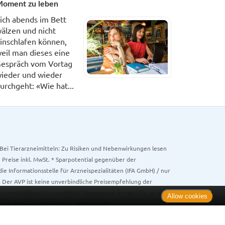
oment zu leben
ich abends im Bett
älzen und nicht
inschlafen können,
eil man dieses eine
espräch vom Vortag
ieder und wieder
urchgeht: «Wie hat...
. Bei Tierarzneimitteln: Zu Risiken und Nebenwirkungen lesen
e Preise inkl. MwSt. * Sparpotential gegenüber der
 Informationsstelle für Arzneispezialitäten (IFA GmbH) / nur
 Der AVP ist keine unverbindliche Preisempfehlung der
ken verbindlichen Arzneimittel Abgabepreis entspricht, zu dem
Allow cookies
iche UVP eine Empfehlung der Hersteller.