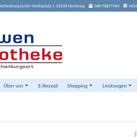
othenburgsorter Marktplatz 1, 20539 Hamburg
040-78877764
info
Über uns
E-Rezept
Shopping
Leistungen