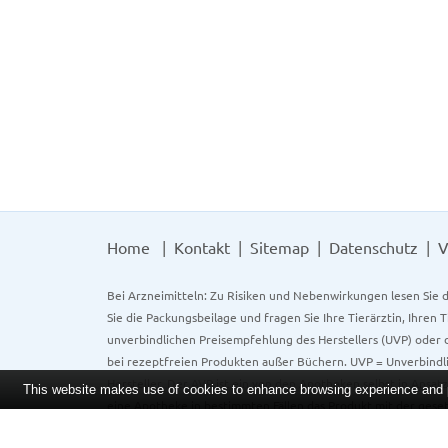
Home
Kontakt
Sitemap
Datenschutz
V
Bei Arzneimitteln: Zu Risiken und Nebenwirkungen lesen Sie d
Sie die Packungsbeilage und fragen Sie Ihre Tierärztin, Ihren 
unverbindlichen Preisempfehlung des Herstellers (UVP) oder d
bei rezeptfreien Produkten außer Büchern. UVP = Unverbindli
Hersteller. Der AVP ist ein von den Apotheken selbst in Ansa
This website makes use of cookies to enhance browsing experience and pr
eine Apotheke in bestimmten Fällen das Produkt mit der gese