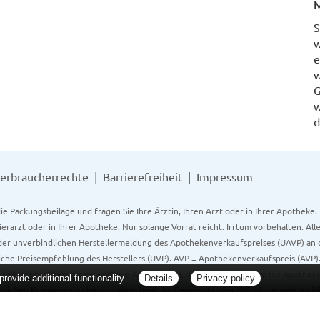
M
S
w
e
w
G
w
d
erbraucherrechte
Barrierefreiheit
Impressum
ie Packungsbeilage und fragen Sie Ihre Ärztin, Ihren Arzt oder in Ihrer Apotheke
Tierarzt oder in Ihrer Apotheke. Nur solange Vorrat reicht. Irrtum vorbehalten. All
er unverbindlichen Herstellermeldung des Apothekenverkaufspreises (UAVP) an die
che Preisempfehlung des Herstellers (UVP). AVP = Apothekenverkaufspreis (AVP).
tz gebrachter Preis für rezeptfreie Arzneimittel, der in der Höhe dem für Apothe
ovide additional functionality.
Details
Privacy policy
tzlichen Krankenversicherung abrechnet. Im Gegensatz zum AVP ist die gebräuchl