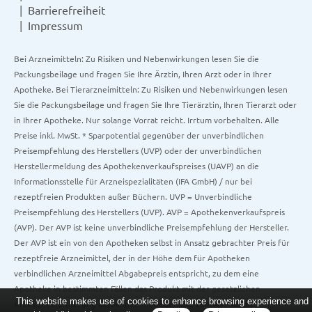
Barrierefreiheit
Impressum
Bei Arzneimitteln: Zu Risiken und Nebenwirkungen lesen Sie die
Packungsbeilage und fragen Sie Ihre Ärztin, Ihren Arzt oder in Ihrer
Apotheke. Bei Tierarzneimitteln: Zu Risiken und Nebenwirkungen lesen
Sie die Packungsbeilage und fragen Sie Ihre Tierärztin, Ihren Tierarzt oder
in Ihrer Apotheke. Nur solange Vorrat reicht. Irrtum vorbehalten. Alle
Preise inkl. MwSt. * Sparpotential gegenüber der unverbindlichen
Preisempfehlung des Herstellers (UVP) oder der unverbindlichen
Herstellermeldung des Apothekenverkaufspreises (UAVP) an die
Informationsstelle für Arzneispezialitäten (IFA GmbH) / nur bei
rezeptfreien Produkten außer Büchern. UVP = Unverbindliche
Preisempfehlung des Herstellers (UVP). AVP = Apothekenverkaufspreis
(AVP). Der AVP ist keine unverbindliche Preisempfehlung der Hersteller.
Der AVP ist ein von den Apotheken selbst in Ansatz gebrachter Preis für
rezeptfreie Arzneimittel, der in der Höhe dem für Apotheken
verbindlichen Arzneimittel Abgabepreis entspricht, zu dem eine
Apotheke in bestimmten Fällen das Produkt mit der gesetzlichen
This website makes use of cookies to enhance browsing experience and
Krankenversicherung abrechnet. Im Gegensatz zum AVP ist die